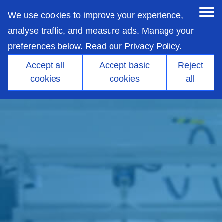
skip
to
We use cookies to improve your experience,
main
content
analyse traffic, and measure ads. Manage your
preferences below. Read our
Privacy Policy
.
Accept all
Accept basic
Reject
cookies
cookies
all