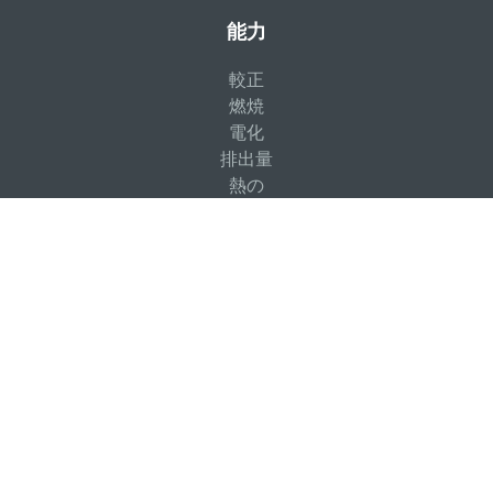
能力
較正
燃焼
電化
排出量
熱の
製品ファミリー
流体力学
構造力学
システムエンジニアリング
アプリケーション・ツールキット
製品