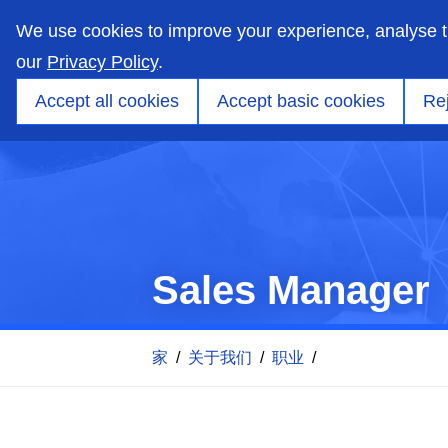
skip
to
We use cookies to improve your experience, analyse 
main
content
our
Privacy Policy
.
市场
功能
产品
应用工程
洞察
Accept all cookies
Accept basic cookies
Rej
Sales Manager
家
/
关于我们
/
职业
/