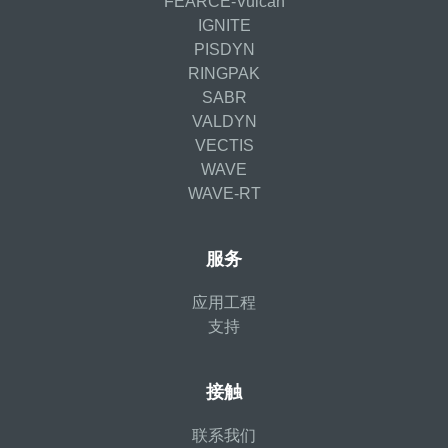
FEARCE-Vulcan
IGNITE
PISDYN
RINGPAK
SABR
VALDYN
VECTIS
WAVE
WAVE-RT
服务
应用工程
支持
接触
联系我们