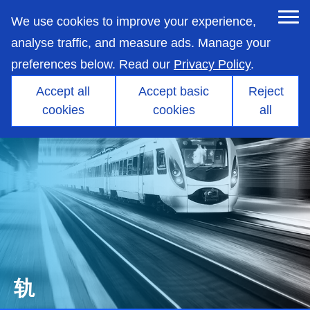
skip
to
We use cookies to improve your experience,
main
content
analyse traffic, and measure ads. Manage your
preferences below. Read our
Privacy Policy
.
Accept all
Accept basic
Reject
cookies
cookies
all
轨