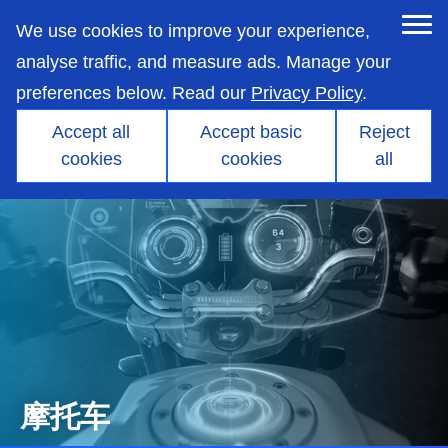
skip
to
We use cookies to improve your experience,
main
content
analyse traffic, and measure ads. Manage your
preferences below. Read our
Privacy Policy
.
Accept all
Accept basic
Reject
cookies
cookies
all
摩托车