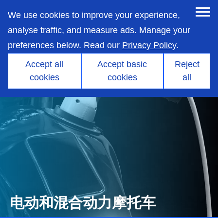
skip
to
We use cookies to improve your experience,
main
content
analyse traffic, and measure ads. Manage your
preferences below. Read our
Privacy Policy
.
Accept all
Accept basic
Reject
cookies
cookies
all
电动和混合动力摩托车