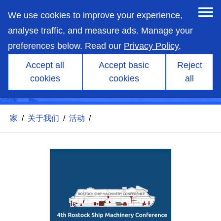
skip
to
We use cookies to improve your experience,
main
content
analyse traffic, and measure ads. Manage your
preferences below. Read our
Privacy Policy
.
Accept all
Accept basic
Reject
cookies
cookies
all
第四届罗斯托克船舶机械大会
家
/
关于我们
/
活动
/