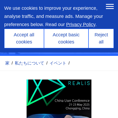
skip
to
We use cookies to improve your experience,
main
content
analyse traffic, and measure ads. Manage your
preferences below. Read our
Privacy Policy
.
Accept all
Accept basic
Reject
cookies
cookies
all
中国ユーザー会議2025
家
/
私たちについて
/
イベント
/