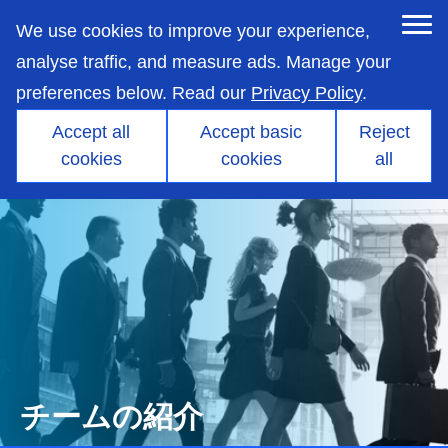
skip
to
We use cookies to improve your experience,
main
content
analyse traffic, and measure ads. Manage your
preferences below. Read our
Privacy Policy
.
Accept all
Accept basic
Reject
cookies
cookies
all
チームの紹介