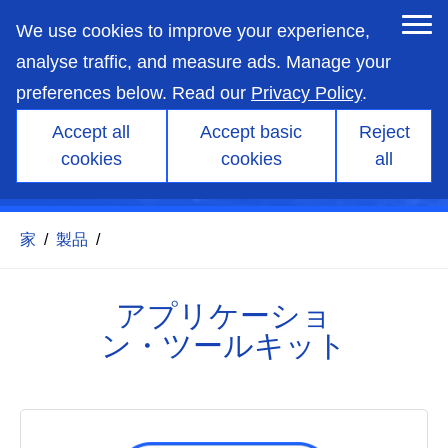
skip
to
We use cookies to improve your experience,
main
content
analyse traffic, and measure ads. Manage your
preferences below. Read our
Privacy Policy
.
Accept all
Accept basic
Reject
アプリケーション・ツールキ
cookies
cookies
all
ット
家
/
製品
/
アプリケーショ
ン・ツールキット