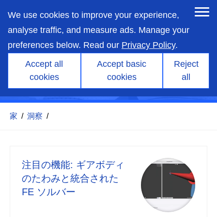
skip
to
We use cookies to improve your experience,
main
content
analyse traffic, and measure ads. Manage your
preferences below. Read our
Privacy Policy
.
Accept all
Accept basic
Reject
cookies
cookies
all
ブログ
家
/
洞察
/
注目の機能: ギアボディ
のたわみと統合された
FE ソルバー