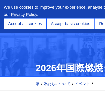
skip
to
We use cookies to improve your experience, analyse 
main
content
our
Privacy Policy
.
市場
能力
製品
アプリケーションエンジ
Accept all cookies
Accept basic cookies
Rej
2026年国際燃
家
/
私たちについて
/
イベント
/