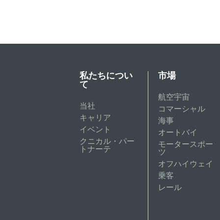
私たちについ
市場
て
航空宇宙
当社
コマーシャル
キャリア
海事
イベント
オートバイ
クニカル・パー
モータースポー
トナーテ
ツ
オフハイウェイ
乗客
レール