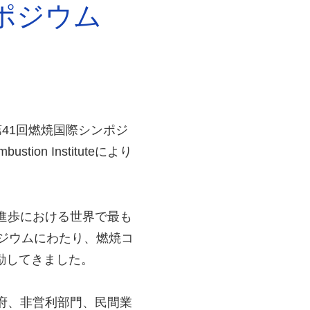
ンポジウム
41回燃焼国際シンポジ
on Instituteにより
の研究と進歩における世界で最も
ポジウムにわたり、燃焼コ
励してきました。
府、非営利部門、民間業