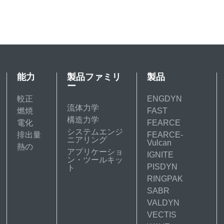
能力
製品ファミリ
製品
ー
較正
ENGDYN
流体力学
燃焼
FAST
構造力学
電化
FEARCE
システムエンジ
排出量
FEARCE-
ニアリング
Vulcan
熱の
アプリケーショ
IGNITE
ン・ツールキッ
PISDYN
ト
RINGPAK
SABR
VALDYN
VECTIS