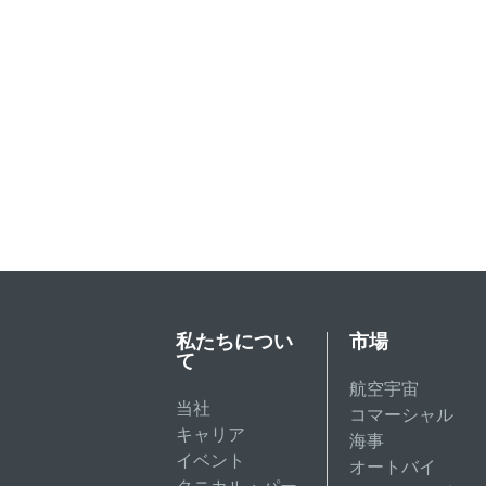
私たちについ
市場
て
航空宇宙
当社
コマーシャル
キャリア
海事
イベント
オートバイ