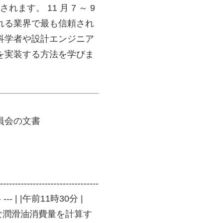
ます。 11 月 7 ～ 9
れる業界で最も信頼され
科学者や設計エンジニア
を実装する方法を学びま
員会の文書
----------------------------
------- --- | |午前11時30分 |
な潤滑油消費量を計算す