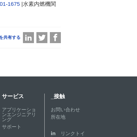
01-1675
|水素内燃機関
を共有する
サービス
_接触
アプリケーショ
お問い合わせ
ンエンジニアリ
所在地
ング
サポート
リンクトイ