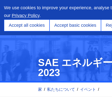
skip
to
We use cookies to improve your experience, analyse 
main
content
our
Privacy Policy
.
市場
能力
製品
アプリケーションエンジ
Accept all cookies
Accept basic cookies
Rej
SAE エネル
2023
家
/
私たちについて
/
イベント
/