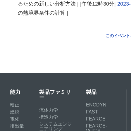
るための新しい分析方法 | |午後12時30分|
2023-
の熱境界条件の計算 |
このイベント
能力
製品ファミリ
製品
ー
較正
ENGDYN
流体力学
燃焼
FAST
構造力学
電化
FEARCE
システムエンジ
排出量
FEARCE-
ニアリング
Vulcan