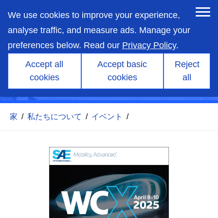
skip
to
We use cookies to improve your experience,
main
content
analyse traffic, and measure ads. Manage your
preferences below. Read our
Privacy Policy
.
Accept all
Accept basic
Reject
cookies
cookies
all
SAE WCX 2025
家
/
私たちについて
/
イベント
/