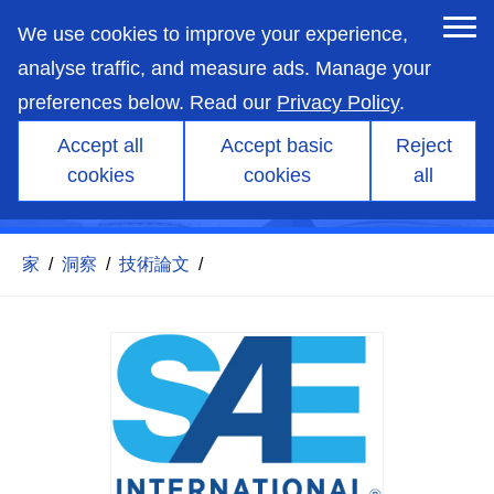
skip
to
We use cookies to improve your experience,
main
content
analyse traffic, and measure ads. Manage your
preferences below. Read our
Privacy Policy
.
レーシングバイクエンジンの
Accept all
Accept basic
Reject
クランクケースフローモデリ
cookies
cookies
all
ング
家
/
洞察
/
技術論文
/