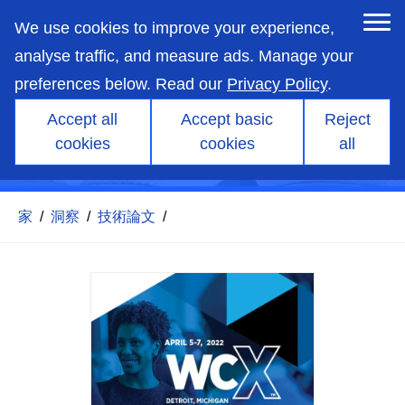
skip
to
We use cookies to improve your experience,
main
content
analyse traffic, and measure ads. Manage your
preferences below. Read our
Privacy Policy
.
Accept all
Accept basic
Reject
マグマxEVエンジン用プレチ
cookies
cookies
all
ャンバー燃焼システムの開発
家
/
洞察
/
技術論文
/