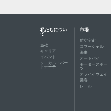
私たちについ
市場
て
航空宇宙
当社
コマーシャル
キャリア
海事
イベント
オートバイ
クニカル・パー
モータースポー
トナーテ
ツ
オフハイウェイ
乗客
レール