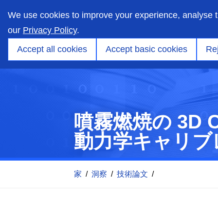
skip
to
We use cookies to improve your experience, analyse 
main
content
our
Privacy Policy
.
市場
能力
製品
アプリケーションエンジ
Accept all cookies
Accept basic cookies
Rej
噴霧燃焼の 3D
動力学キャリブ
家
/
洞察
/
技術論文
/