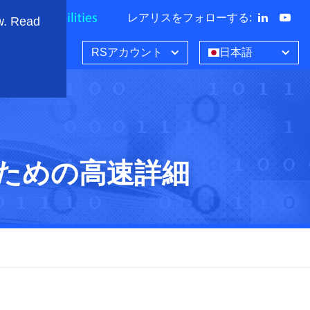
レアリスをフォローする
:
w. Read
RSアカウント
日本語
のための高速詳細