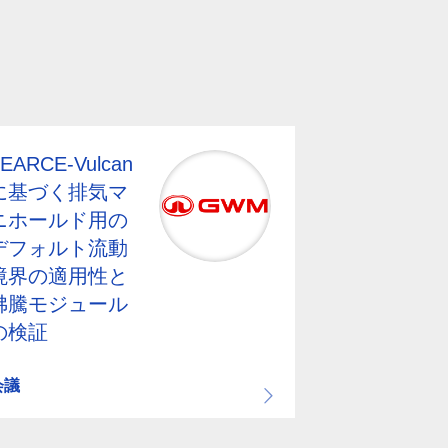
EARCE-Vulcan
に基づく排気マ
ニホールド用の
デフォルト流動
境界の適用性と
沸騰モジュール
の検証
会議