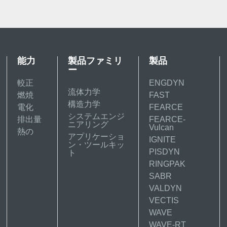
能力
製品ファミリ
製品
ー
較正
ENGDYN
流体力学
燃焼
FAST
構造力学
電化
FEARCE
システムエンジ
排出量
FEARCE-
ニアリング
Vulcan
熱の
アプリケーショ
IGNITE
ン・ツールキッ
PISDYN
ト
RINGPAK
SABR
VALDYN
VECTIS
WAVE
WAVE-RT