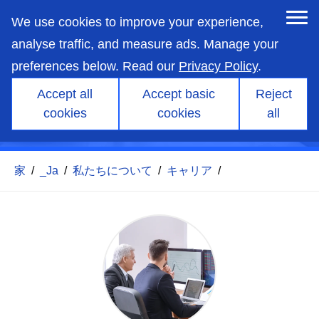
skip
to
We use cookies to improve your experience,
main
content
analyse traffic, and measure ads. Manage your
preferences below. Read our
Privacy Policy
.
Accept all
Accept basic
Reject
cookies
cookies
all
ビジネス開発アソシエイト
家
/
_Ja
/
私たちについて
/
キャリア
/