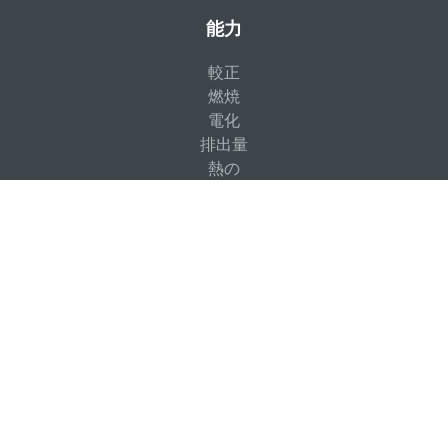
能力
較正
燃焼
電化
排出量
熱の
製品ファミリー
流体力学
構造力学
システムエンジニアリング
アプリケーション・ツールキット
製品