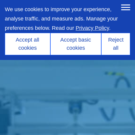
skip
to
We use cookies to improve your experience,
main
content
analyse traffic, and measure ads. Manage your
preferences below. Read our
Privacy Policy
.
Accept all
Accept basic
Reject
cookies
cookies
all