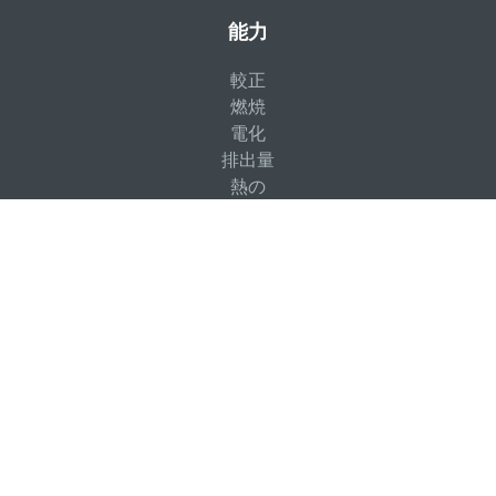
能力
較正
燃焼
電化
排出量
熱の
製品ファミリー
流体力学
構造力学
システムエンジニアリング
アプリケーション・ツールキット
製品