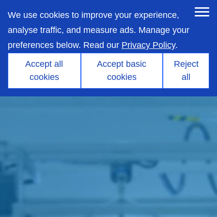
skip
to
We use cookies to improve your experience,
main
content
analyse traffic, and measure ads. Manage your
preferences below. Read our
Privacy Policy
.
Accept all
Accept basic
Reject
cookies
cookies
all