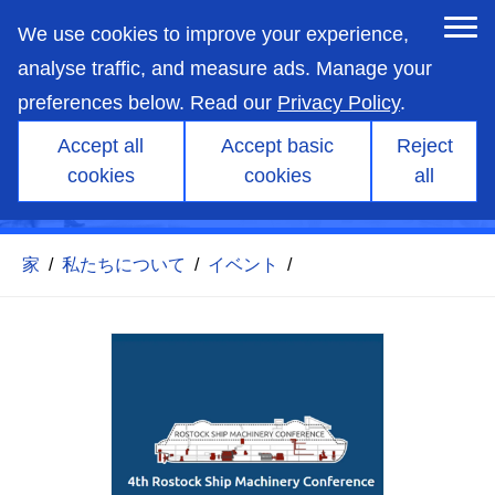
skip
to
We use cookies to improve your experience,
main
content
analyse traffic, and measure ads. Manage your
preferences below. Read our
Privacy Policy
.
Accept all
Accept basic
Reject
第4回ロストック船舶機械会
cookies
cookies
all
議
家
/
私たちについて
/
イベント
/