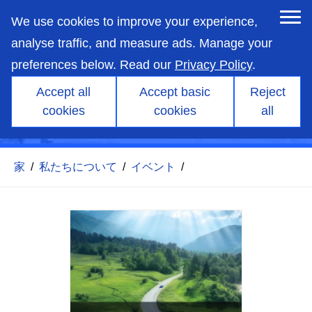
skip
to
We use cookies to improve your experience,
main
content
analyse traffic, and measure ads. Manage your
preferences below. Read our
Privacy Policy
.
Accept all
Accept basic
Reject
SAE エネルギー＆推進会議お
cookies
cookies
all
よび展示会 2025
家
/
私たちについて
/
イベント
/