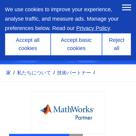
skip
to
We use cookies to improve your experience,
main
content
analyse traffic, and measure ads. Manage your
preferences below. Read our
Privacy Policy
.
Accept all
Accept basic
Reject
cookies
cookies
all
マスワークス
家
/
私たちについて
/
技術パートナー
/