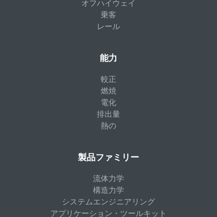
オフハイウェイ
乗客
レール
能力
較正
燃焼
電化
排出量
熱の
製品ファミリー
流体力学
構造力学
システムエンジニアリング
アプリケーション・ツールキット