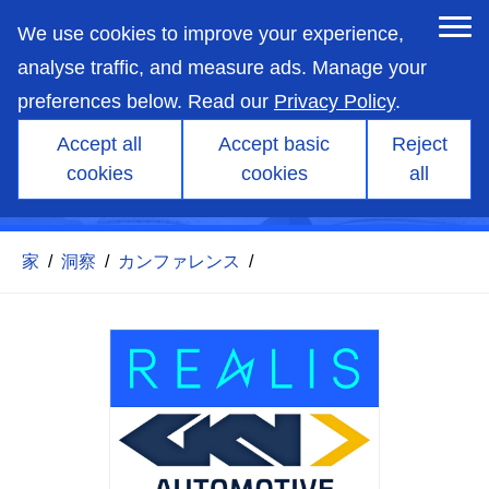
skip
to
We use cookies to improve your experience,
main
content
analyse traffic, and measure ads. Manage your
preferences below. Read our
Privacy Policy
.
ギア鳴きを最小限に抑えたEV
Accept all
Accept basic
Reject
トランスミッションのSABR
cookies
cookies
all
によるコンセプト設計
家
/
洞察
/
カンファレンス
/