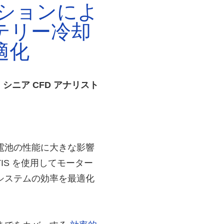
ーションによ
テリー冷却
適化
 Pvt. シニア CFD アナリスト
電池の性能に大きな影響
VECTIS を使用してモーター
システムの効率を最適化