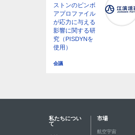
ストンのピンボ
アプロファイル
が応力に与える
影響に関する研
究（PISDYNを
使用）
会議
私たちについ
市場
て
航空宇宙