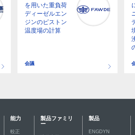
を用いた重負荷
ディーゼルエン
ジンのピストン
温度場の計算
会議
能力
製品ファミリ
製品
ー
較正
ENGDYN