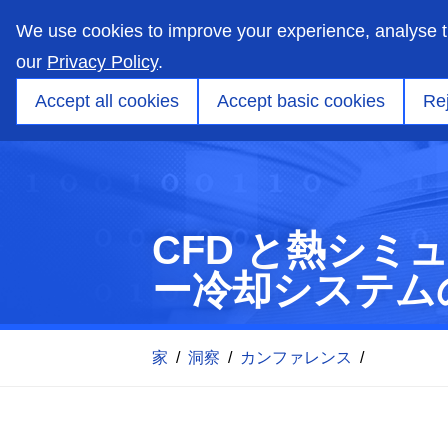
skip
to
We use cookies to improve your experience, analyse 
main
content
our
Privacy Policy
.
市場
能力
製品
アプリケーションエンジ
Accept all cookies
Accept basic cookies
Rej
CFD と熱シ
ー冷却システム
家
/
洞察
/
カンファレンス
/