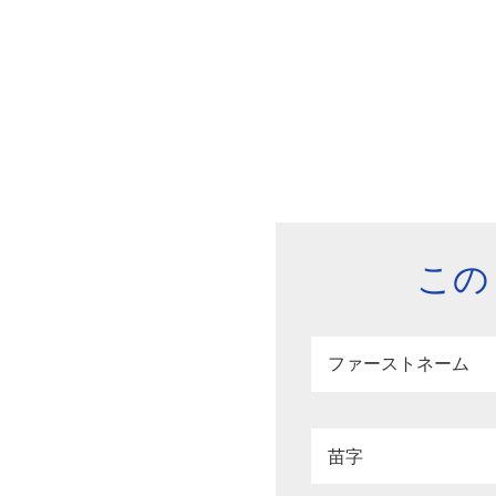
この
ファーストネーム
苗字