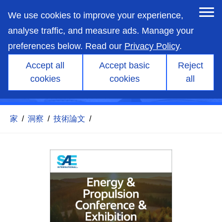
skip
to
We use cookies to improve your experience,
main
content
analyse traffic, and measure ads. Manage your
preferences below. Read our
Privacy Policy
.
Accept all
Accept basic
Reject
水素内燃機関の熱境界条件の
cookies
cookies
all
計算
家
/
洞察
/
技術論文
/