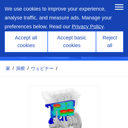
skip
to
We use cookies to improve your experience,
main
content
analyse traffic, and measure ads. Manage your
preferences below. Read our
Privacy Policy
.
Accept all
Accept basic
Reject
熱効率の高い IC エンジンの
cookies
cookies
all
提供
家
/
洞察
/
ウェビナー
/