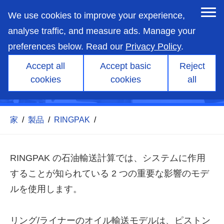
skip
to
We use cookies to improve your experience,
main
content
analyse traffic, and measure ads. Manage your
preferences below. Read our
Privacy Policy
.
Accept all
Accept basic
Reject
cookies
cookies
all
RINGPAK - 石油と輸送の消費
家
/
製品
/
RINGPAK
/
RINGPAK の石油輸送計算では、システムに作用
することが知られている 2 つの重要な影響のモデ
ルを使用します。
リング/ライナーのオイル輸送モデルは、ピストン