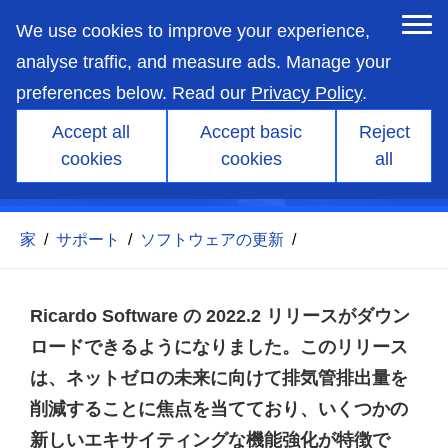
skip
to
We use cookies to improve your experience,
main
content
analyse traffic, and measure ads. Manage your
preferences below. Read our
Privacy Policy
.
Accept all
Accept basic
Reject
リカルド ソフトウェア
cookies
cookies
all
2022.2
家
/
サポート
/
ソフトウェアの更新
/
Ricardo Software の 2022.2 リリースがダウン
ロードできるようになりました。このリリース
は、ネットゼロの未来に向けて排気管排出量を
削減することに焦点を当てており、いくつかの
新しいエキサイティングな機能強化が特徴で