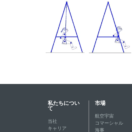
私たちについ
市場
て
航空宇宙
当社
コマーシャル
キャリア
海事