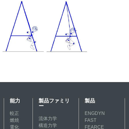
能力
製品ファミリ
製品
ー
較正
ENGDYN
流体力学
燃焼
FAST
構造力学
電化
FEARCE