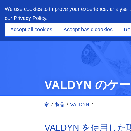
skip
to
We use cookies to improve your experience, analyse 
main
content
our
Privacy Policy
.
市場
能力
製品
アプリケーションエンジ
Accept all cookies
Accept basic cookies
Rej
VALDYN の
家
/
製品
/
VALDYN
/
VALDYN を使用し