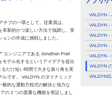
アプリケ
VALDYN
 + イニシアチブの一環として、従業員は、
VALDYN
ークな機能を革新的かつ楽しい方法で強調し、実
VALDYN
ションの作成に挑戦しました。
VALDYN
ア エンジニアである Jonathan Prail
VALDYN 
をモデル化するというアイデアを提出
VALDYN
きるだけ短い時間で大きな振り角を実
VALDYN
です。 VALDYN のダイナミック
一般的な運動方程式の解決と強力な
アの 2 つの貴重な機能を実証しまし