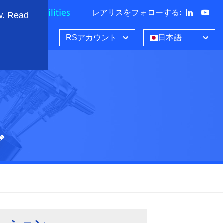
レアリスをフォローする
:
w. Read
RSアカウント
日本語
グ