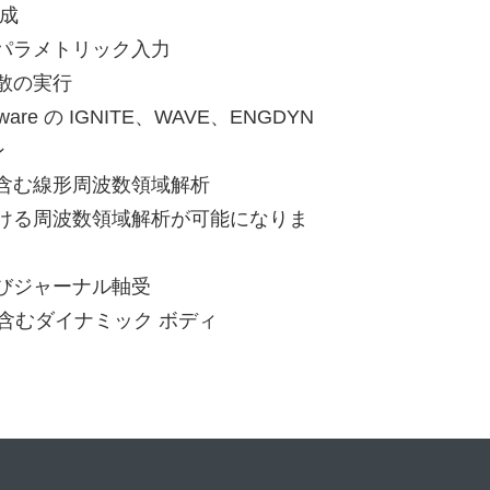
成
パラメトリック入力
散の実行
 Software の IGNITE、WAVE、ENGDYN
ン
含む線形周波数領域解析
ける周波数領域解析が可能になりま
びジャーナル軸受
を含むダイナミック ボディ