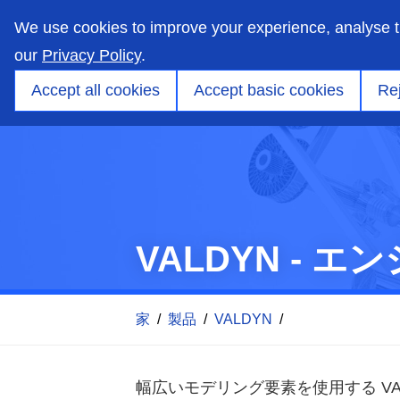
skip
to
We use cookies to improve your experience, analyse 
main
content
our
Privacy Policy
.
市場
能力
製品
アプリケーションエンジ
Accept all cookies
Accept basic cookies
Rej
VALDYN - 
家
/
製品
/
VALDYN
/
幅広いモデリング要素を使用する VA