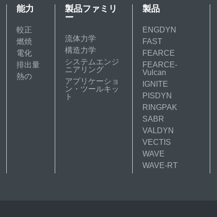
能力
製品ファミリ
製品
ー
較正
ENGDYN
流体力学
燃焼
FAST
構造力学
電化
FEARCE
システムエンジ
排出量
FEARCE-
ニアリング
Vulcan
熱の
アプリケーショ
IGNITE
ン・ツールキッ
PISDYN
ト
RINGPAK
SABR
VALDYN
VECTIS
WAVE
WAVE-RT