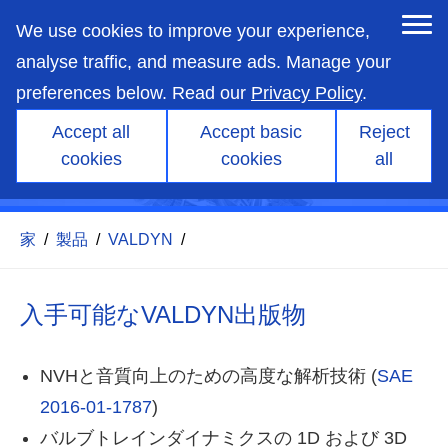
skip
to
We use cookies to improve your experience,
main
content
analyse traffic, and measure ads. Manage your
preferences below. Read our
Privacy Policy
.
Accept all
Accept basic
Reject
cookies
cookies
all
VALDYN出版物
家
/
製品
/
VALDYN
/
入手可能なVALDYN出版物
NVHと音質向上のための高度な解析技術 (
SAE
2016-01-1787
)
バルブトレインダイナミクスの 1D および 3D